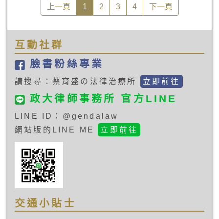
際，福斯傳媒的
為新型態的交易
也常常發現監護
上一頁
1
2
3
4
下一頁
該都會如此的，
了爛人、垃圾、
台灣分公司人員
模式，卻也衍生
權人的照養方式
但經我們觀察，
老廢物等不雅字
入住高雄某酒
出許多消費糾
雖在客觀上有利
法官們的想法卻
眼問候，並將老
店，發現房間內
紛。日前新聞報
於被監護宣告
不是這樣的…。
伯推倒在地，引
的電視提供未經
導台北有位黃小
人，但實際上不
互動社群
起附近居民圍
授權的福斯傳
姐，在代購網站
見得是被監護宣
觀。後經雙方協
媒、國家地理頻
上購買了高價美
告人所願意的。
臉書粉絲專業
商，同意由John
道節目，因而報
國名牌錶，業者
賠償20萬元後和
警提告，後經調
卻在交貨時，要
請搜尋：蔡育盛の法律治療所
立即前往
解。數日後，老
查發現是百年國
求增加300元跑腿
伯在電視上看到
際科技公司之負
費，黃小姐無奈
政大律師事務所 官方LINE
John受邀擔任總
責人莊秀石指示
定金已付，只好
統女兒的婚宴主
旗下業務人員，
認栽賠錢。陳先
LINE ID：@gendalaw
廚，並接受電視
接洽酒店負責人
生在購買日本手
台的專訪，才知
網站版的LINE ME
立即前往
架設相關設備，
機，收到貨後發
道John的來歷不
再由百年國際擷
現手機無法在台
小，家境富裕，
取現有第四台訊
灣使用，與業者
教育水準也很
號，轉換成IP訊
宣稱不符，業者
高，便依舊對
號後，透過網際
以代購服務不適
John提起民事訴
網路傳輸到酒店
用鑑賞期規定為
訟，請求John給
機房，然後再透
由，拒絕退貨。
予其100萬元精神
過客房的
像這樣的代購糾
交通小貼士
慰撫金。
IPTV（網路協定
紛層出不窮，但
電視，Internet
消費者真的只能