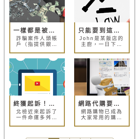
心智上通常也會
子的小編雖然目
逐漸意識不清楚
前尚未面臨不孕
或容易精神與記
的心情，但每集
憶錯亂。倘若如
看完除了覺得女
此，將會造成許
人很辛苦之外也
多交易上風險，
常常思考:「如果
一樣都是被騙，為何只有我受罪？！
只能要到這麼少錢？和解後不能反悔嗎？
也容易成為有心
我無法擁有自己
詐騙案件人頭帳
John是某飯店的
詐騙人士的目
血緣的小孩，我
戶（指提供銀行
主廚，一日下班
標，形成嚴重社
能收養沒有血緣
存摺、提款卡及
回家，發現自己
會問題。這些心
關係的小孩嗎?收
提款密碼給別人
平常停放汽車的
智欠缺的成年人
養有甚麼規定
使用的當事人）
位置，又遭同棟
（多半是老人）
呢?」 透過我們
應該有罪嗎？針
一樓住戶老伯的
實值需要特別被
事務所張韶庭律
對這樣的問題，
盆栽擋住，一時
照顧與保護。 而
師的文章，或許
或許您的答案會
盛怒，就倒車入
在傳統法定的監
希望成為「未來
say yes或say
庫把老伯的盆栽
護宣告制度，不
媽媽」及「未來
no，也或許會說
壓碎。老伯聽到
管在選任監護權
爸爸」的你和
應該就個案來判
巨大聲響，出門
人或是監護人對
妳，能對收養孩
斷，看看提供帳
查看發現是樓上
終獲起訴！竊取訊號透過機上盒撥放算不算侵權？
網路代購要如何自保才安全？！
受監護宣告人之
子的程序有更深
戶的人頭有沒有
鄰居做的好事，
北檢近來起訴了
網路購物已成為
照顧與財產管理
入的了解，並且
跟詐騙集團串通
便向前理論，結
一件命運多舛的
大家常用的購物
上，礙於法令上
更珍惜擁有孩子
或從中得到什麼
果雙方一言不合
案子，引起各界
方式，為了擴展
欠缺，常難以真
的幸福
好處之類的情
吵了起來。John
關注。案件緣起
販賣的商品種
正實際去監督而
形…。我想一般
先是用三字經開
為2013年7月之
類，「代購」成
流於形式，而且
人的正常反應應
罵，接下來又用