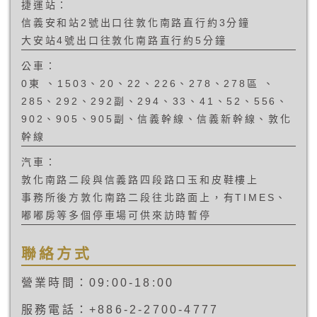
捷運站：
Protocol
任由業者宰割
信義安和站2號出口往敦化南路直行約3分鐘
Television，現
嗎？以下簡析
多數電視機上盒
「網路代購」是
大安站4號出口往敦化南路直行約5分鐘
屬於此）來收
否不適用「鑑賞
看。此案業經台
期」的規定。
公車：
北地檢署三度認
0東 、1503、20、22、226、278、278區 、
為罪證不足而做
285、292、292副、294、33、41、52、556、
出不起訴處分，
而近日經高檢署
902、905、905副、信義幹線、信義新幹線、敦化
再議，認定莊秀
幹線
石以「公開播
送」方式侵權，
汽車：
命令北檢起訴。
敦化南路二段與信義路四段路口玉和皮鞋樓上
究竟是甚麼因素
事務所後方敦化南路二段往北路面上，有TIMES、
推翻了數次的不
起訴處分呢？我
嘟嘟房等多個停車場可供來訪時暫停
們也許能從「公
開播送」定義的
聯絡方式
確立來窺知一
二：
營業時間：09:00-18:00
服務電話：+886-2-2700-4777