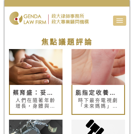
Toggle
naviga
焦點議題評論
蔡育盛：妥善制定意定監護契約 確保您未來的養護與資產管理
能指定收養沒有血緣關係的孩子嗎？
人們在隨著年齡
時下最夯電視劇
增長，身體與心
「未來媽媽」探
智上自然會不斷
討關於「婚不
老化衰退，不僅
婚、生不生、孕
在行動上會逐步
不孕」的人生課
退化而不便外，
題，還沒結婚生