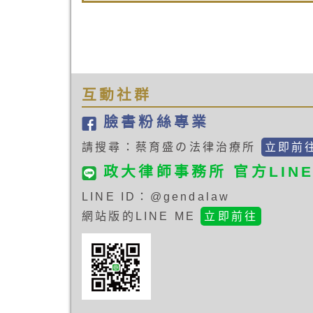
一時盛怒，就倒車入庫把老伯的盆栽
壓碎。老伯聽到巨大聲響，出門查看
發現是樓上鄰居做的好事，便向前理
論，結果雙方一言不合吵了起來。
John先是用三字經開罵，接下來又
了爛人、垃圾、老廢物等不雅字眼問
候，並將老伯推倒在地，引起附近居
互動社群
民圍觀。後經雙方協商，同意由Joh
賠償20萬元後和解。數日後，老伯在
臉書粉絲專業
電視上看到John受邀擔任總統女兒
婚宴主廚，並接受電視台的專訪，才
請搜尋：蔡育盛の法律治療所
立即前
知道John的來歷不小，家境富裕，
育水準也很高，便依舊對John提起
政大律師事務所 官方LIN
事訴訟，請求John給予其100萬元精
神慰撫金。
LINE ID：@gendalaw
網站版的LINE ME
立即前往