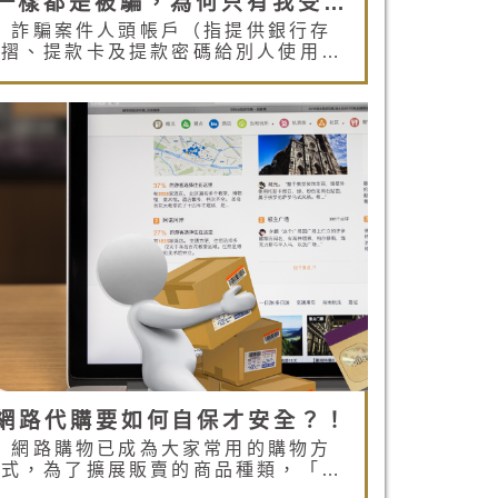
一樣都是被騙，為何只有我受罪？！
詐騙案件人頭帳戶（指提供銀行存
摺、提款卡及提款密碼給別人使用的
當事人）應該有罪嗎？針對這樣的問
題，或許您的答案會say yes或say
no，也或許會說應該就個案來判斷，
看看提供帳戶的人頭有沒有跟詐騙集
團串通或從中得到什麼好處之類的情
形…。我想一般人的正常反應應該都
會如此的，但經我們觀察，法官們的
想法卻不是這樣的…。
網路代購要如何自保才安全？！
網路購物已成為大家常用的購物方
式，為了擴展販賣的商品種類，「代
購」成為新型態的交易模式，卻也衍