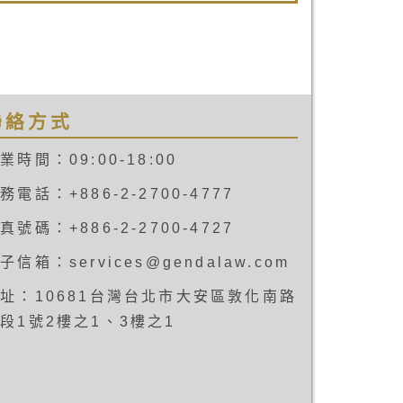
生出許多消費糾紛。日前新聞報導台
北有位黃小姐，在代購網站上購買了
高價美國名牌錶，業者卻在交貨時，
要求增加300元跑腿費，黃小姐無奈
定金已付，只好認栽賠錢。陳先生在
購買日本手機，收到貨後發現手機無
法在台灣使用，與業者宣稱不符，業
聯絡方式
者以代購服務不適用鑑賞期規定為
由，拒絕退貨。像這樣的代購糾紛層
業時間：09:00-18:00
出不窮，但消費者真的只能任由業者
宰割嗎？以下簡析「網路代購」是否
務電話：+886-2-2700-4777
不適用「鑑賞期」的規定。
真號碼：+886-2-2700-4727
子信箱：services@gendalaw.com
址：10681台灣台北市大安區敦化南路
段1號2樓之1、3樓之1