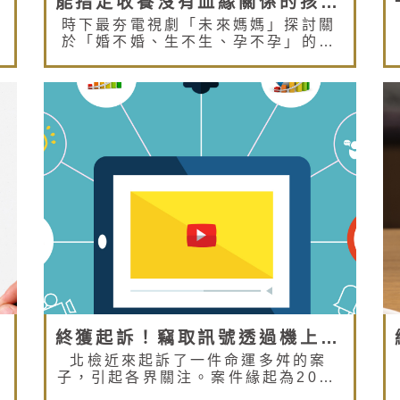
能指定收養沒有血緣關係的孩子嗎？
時下最夯電視劇「未來媽媽」探討關
於「婚不婚、生不生、孕不孕」的人
生課題，還沒結婚生子的小編雖然目
前尚未面臨不孕的心情，但每集看完
除了覺得女人很辛苦之外也常常思考:
「如果我無法擁有自己血緣的小孩，
我能收養沒有血緣關係的小孩嗎?收養
有甚麼規定呢?」 透過我們事務所張
韶庭律師的文章，或許希望成為「未
來媽媽」及「未來爸爸」的你和妳，
能對收養孩子的程序有更深入的了
解，並且更珍惜擁有孩子的幸福
終獲起訴！竊取訊號透過機上盒撥放算不算侵權？
北檢近來起訴了一件命運多舛的案
子，引起各界關注。案件緣起為2013
年7月之際，福斯傳媒的台灣分公司人