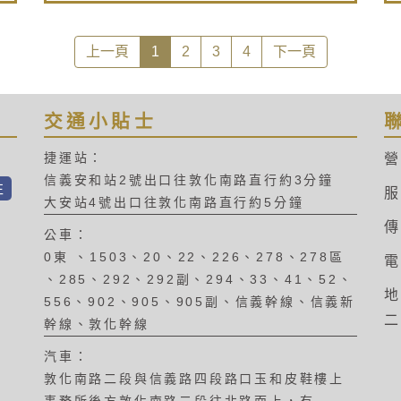
員入住高雄某酒店，發現房間內的電
視提供未經授權的福斯傳媒、國家地
理頻道節目，因而報警提告，後經調
上一頁
1
2
3
4
下一頁
查發現是百年國際科技公司之負責人
用
莊秀石指示旗下業務人員，接洽酒店
負責人架設相關設備，再由百年國際
擷取現有第四台訊號，轉換成IP訊號
交通小貼士
n
後，透過網際網路傳輸到酒店機房，
然後再透過客房的IPTV（網路協定電
捷運站：
營
的
視，Internet Protocol
信義安和站2號出口往敦化南路直行約3分鐘
Television，現多數電視機上盒屬於
往
服
教
此）來收看。此案業經台北地檢署三
大安站4號出口往敦化南路直行約5分鐘
民
度認為罪證不足而做出不起訴處分，
E
傳
而近日經高檢署再議，認定莊秀石以
公車：
「公開播送」方式侵權，命令北檢起
0東 、1503、20、22、226、278、278區
電
訴。究竟是甚麼因素推翻了數次的不
、285、292、292副、294、33、41、52、
起訴處分呢？我們也許能從「公開播
地
送」定義的確立來窺知一二：
556、902、905、905副、信義幹線、信義新
二
幹線、敦化幹線
汽車：
敦化南路二段與信義路四段路口玉和皮鞋樓上
事務所後方敦化南路二段往北路面上，有