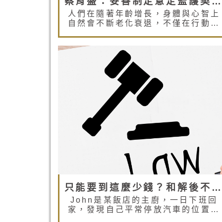
蔡育盛：妥善制定意定監護契約 確保您未來的養護與資產管理
人們在隨著年齡增長，身體與心智上
自然會不斷老化衰退，不僅在行動上
會逐步退化而不便外，心智上通常也
會逐漸意識不清楚或容易精神與記憶
錯亂。倘若如此，將會造成許多交易
上風險，也容易成為有心詐騙人士的
目標，形成嚴重社會問題。這些心智
欠缺的成年人（多半是老人）實值需
要特別被照顧與保護。 而在傳統法定
的監護宣告制度，不管在選任監護權
人或是監護人對受監護宣告人之照顧
與財產管理上，礙於法令上欠缺，常
難以真正實際去監督而流於形式，而
且也常常發現監護權人的照養方式雖
在客觀上有利於被監護宣告人，但實
際上不見得是被監護宣告人所願意
的。
只能要到這麼少錢？和解後不能反悔嗎？
John是某飯店的主廚，一日下班回
家，發現自己平常停放汽車的位置，
又遭同棟一樓住戶老伯的盆栽擋住，