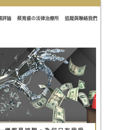
題評論
蔡育盛の法律治療所
追蹤與聯絡我們