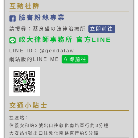
互動社群
臉書粉絲專業
請搜尋：蔡育盛の法律治療所
立即前往
政大律師事務所 官方LINE
LINE ID：@gendalaw
網站版的LINE ME
立即前往
交通小貼士
捷運站：
信義安和站2號出口往敦化南路直行約3分鐘
大安站4號出口往敦化南路直行約5分鐘