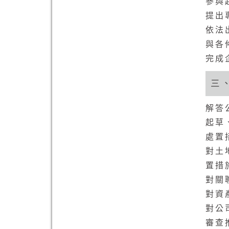
參與
提出
依法
與各
完成
三
解答
起草
處置
對土
置措
對關
對資
對公
審查