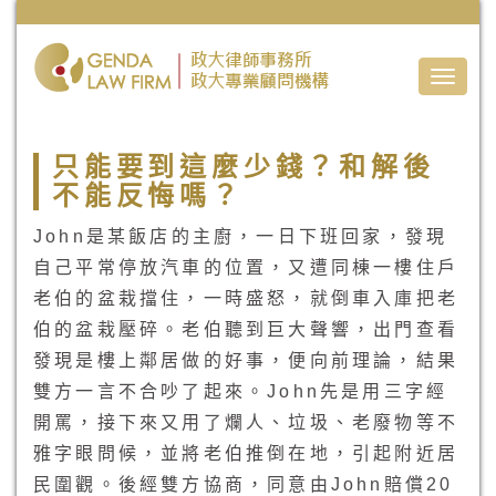
Toggle
naviga
只能要到這麼少錢？和解後
不能反悔嗎？
John是某飯店的主廚，一日下班回家，發現
自己平常停放汽車的位置，又遭同棟一樓住戶
老伯的盆栽擋住，一時盛怒，就倒車入庫把老
伯的盆栽壓碎。老伯聽到巨大聲響，出門查看
發現是樓上鄰居做的好事，便向前理論，結果
雙方一言不合吵了起來。John先是用三字經
開罵，接下來又用了爛人、垃圾、老廢物等不
雅字眼問候，並將老伯推倒在地，引起附近居
民圍觀。後經雙方協商，同意由John賠償20