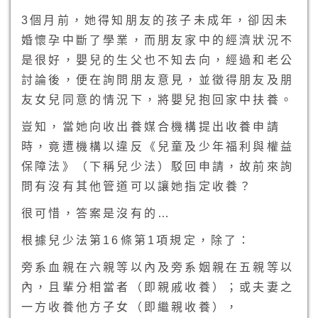
3個月前，她得知朋友的孩子未成年，卻因未
婚懷孕中斷了學業，而朋友家中的經濟狀況不
是很好，嬰兒的生父也不知去向，經過和老公
討論後，便在詢問朋友意見，並徵得朋友及朋
友女兒同意的情況下，將嬰兒抱回家中扶養。
豈知，當她向收出養媒合機構提出收養申請
時，竟遭機構以違反《兒童及少年福利與權益
保障法》（下稱兒少法）駁回申請，故前來詢
問有沒有其他管道可以讓她指定收養？
很可惜，答案是沒有的…
根據兒少法第16條第1項規定，除了：
旁系血親在六親等以內及旁系姻親在五親等以
內，且輩分相當者（即親戚收養）；或夫妻之
一方收養他方子女（即繼親收養），