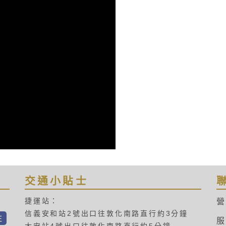
交通小貼士
捷運站：
營
信義安和站2號出口往敦化南路直行約3分鐘
往
服