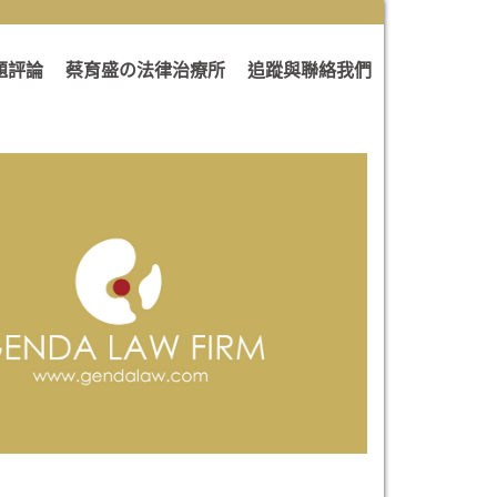
題評論
蔡育盛の法律治療所
追蹤與聯絡我們