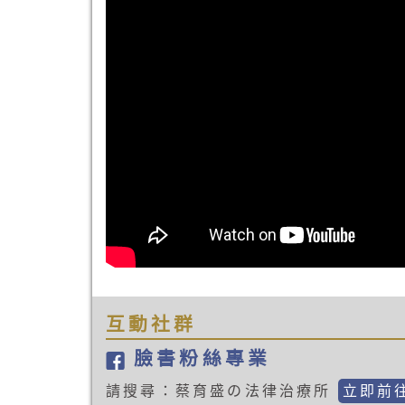
互動社群
臉書粉絲專業
請搜尋：蔡育盛の法律治療所
立即前