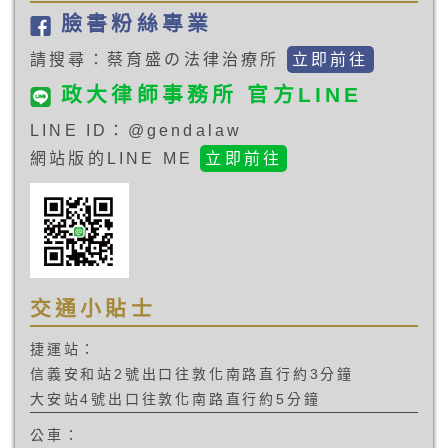
臉書粉絲專業
請搜尋：蔡育盛の法律治療所
立即前往
政大律師事務所 官方LINE
LINE ID：@gendalaw
網站版的LINE ME
立即前往
交通小貼士
捷運站：
信義安和站2號出口往敦化南路直行約3分鐘
大安站4號出口往敦化南路直行約5分鐘
公車：