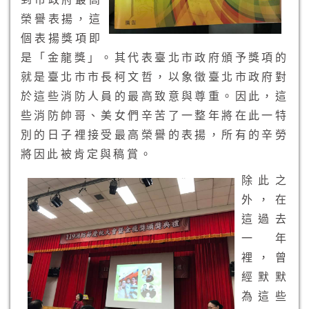
榮譽表揚，這
個表揚獎項即
是「金龍獎」。其代表臺北市政府頒予獎項的
就是臺北市市長柯文哲，以象徵臺北市政府對
於這些消防人員的最高致意與尊重。因此，這
些消防帥哥、美女們辛苦了一整年將在此一特
別的日子裡接受最高榮譽的表揚，所有的辛勞
將因此被肯定與稿賞。
除此之
外，在
這過去
一年
裡，曾
經默默
為這些