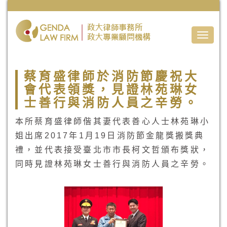
Toggle
naviga
蔡育盛律師於消防節慶祝大
會代表領獎，見證林苑琳女
士善行與消防人員之辛勞。
本所蔡育盛律師偕其妻代表善心人士林苑琳小
姐出席2017年1月19日消防節金龍獎搬獎典
禮，並代表接受臺北市市長柯文哲頒布獎狀，
同時見證林苑琳女士善行與消防人員之辛勞。