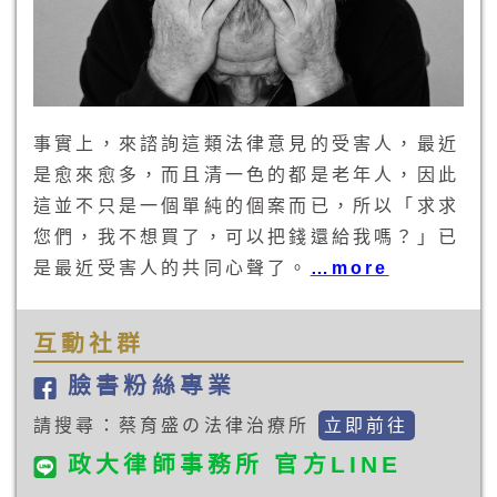
事實上，來諮詢這類法律意見的受害人，最近
是愈來愈多，而且清一色的都是老年人，因此
這並不只是一個單純的個案而已，所以「求求
您們，我不想買了，可以把錢還給我嗎？」已
是最近受害人的共同心聲了。
…more
互動社群
臉書粉絲專業
請搜尋：蔡育盛の法律治療所
立即前往
政大律師事務所 官方LINE